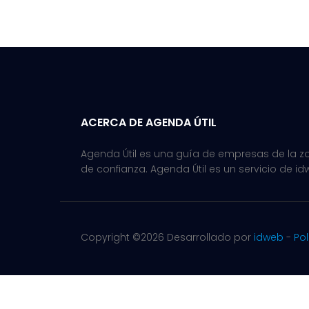
ACERCA DE AGENDA ÚTIL
Agenda Útil es una guía de empresas de la zon
de confianza. Agenda Útil es un servicio de id
Copyright ©
2026 Desarrollado por
idweb
-
Pol