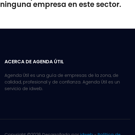
ninguna empresa en este sector.
ACERCA DE AGENDA ÚTIL
Agenda Útil es una guía de empresas de la zona, de
calidad, profesional y de confianza. Agenda Útil es un
servicio de idweb.
Copyright ©
2026 Desarrollado por
idweb
-
Política de