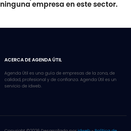
ninguna empresa en este sector.
ACERCA DE AGENDA ÚTIL
Agenda Útil es una guía de empresas de la zona, de
calidad, profesional y de confianza. Agenda Útil es un
servicio de idweb.
Copyright ©
2026 Desarrollado por
idweb
-
Política de