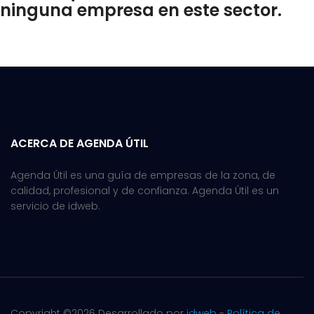
ninguna empresa en este sector.
ACERCA DE AGENDA ÚTIL
Agenda Útil es una guía de empresas de la zona, de
calidad, profesional y de confianza. Agenda Útil es un
servicio de idweb.
Copyright ©
2026 Desarrollado por
idweb
-
Política de