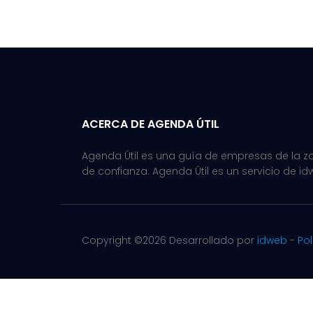
ACERCA DE AGENDA ÚTIL
Agenda Útil es una guía de empresas de la zon
de confianza. Agenda Útil es un servicio de id
Copyright ©
2026 Desarrollado por
idweb
-
Pol