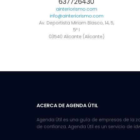
637726430
ainteriorismo.com
info@ainteriorismo.com
Av. Deportista Miriam Blasco, 14, 5,
5º I
03540 Alicante (Alicante)
ACERCA DE AGENDA ÚTIL
Agenda Útil es una guía de empresas de la zon
de confianza. Agenda Útil es un servicio de id