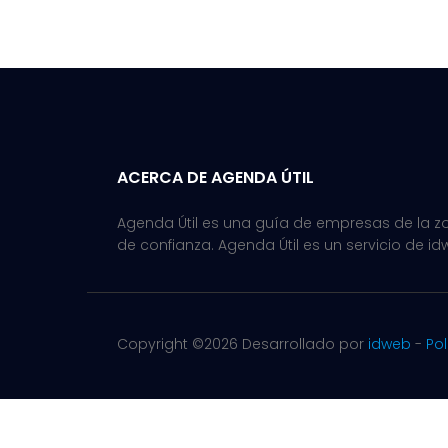
ACERCA DE AGENDA ÚTIL
Agenda Útil es una guía de empresas de la zon
de confianza. Agenda Útil es un servicio de id
Copyright ©
2026 Desarrollado por
idweb
-
Pol