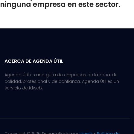
ninguna empresa en este sector.
ACERCA DE AGENDA ÚTIL
Agenda Útil es una guía de empresas de la zona, de
calidad, profesional y de confianza. Agenda Útil es un
servicio de idweb.
Copyright ©
2026 Desarrollado por
idweb
-
Política de