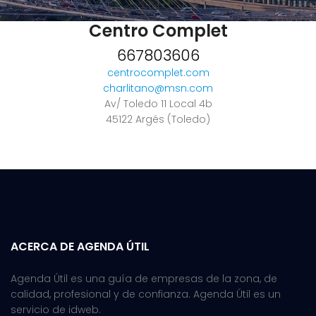
Centro Complet
667803606
centrocomplet.com
charlitano@msn.com
Av/ Toledo 11 Local 4b
45122 Argés (Toledo)
ACERCA DE AGENDA ÚTIL
Agenda Útil es una guía de empresas de la zona, de
calidad, profesional y de confianza. Agenda Útil es un
servicio de idweb.