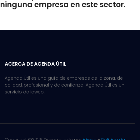
ninguna empresa en este sector.
ACERCA DE AGENDA ÚTIL
Agenda Útil es una guía de empresas de la zona, de
calidad, profesional y de confianza. Agenda Útil es un
servicio de idweb.
Copyright ©
2026 Desarrollado por
idweb
-
Política de