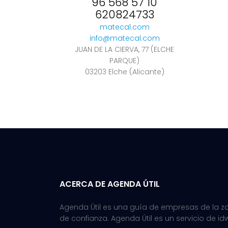
96 568 57 10
620824733
matecal.com
info@matecal.com
JUAN DE LA CIERVA, 77 (ELCHE
PARQUE)
03203 Elche (Alicante)
ACERCA DE AGENDA ÚTIL
Agenda Útil es una guía de empresas de la zon
de confianza. Agenda Útil es un servicio de id