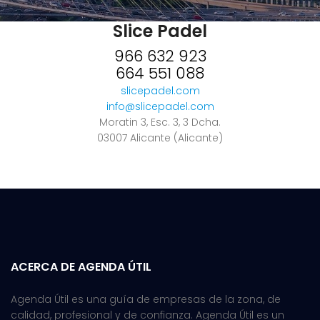
Slice Padel
966 632 923
664 551 088
slicepadel.com
info@slicepadel.com
Moratin 3, Esc. 3, 3 Dcha.
03007 Alicante (Alicante)
ACERCA DE AGENDA ÚTIL
Agenda Útil es una guía de empresas de la zona, de
calidad, profesional y de confianza. Agenda Útil es un