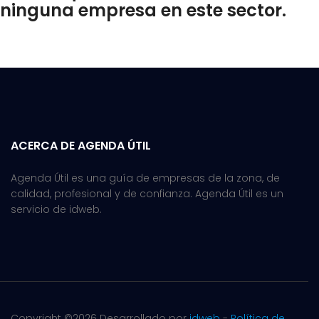
ninguna empresa en este sector.
ACERCA DE AGENDA ÚTIL
Agenda Útil es una guía de empresas de la zona, de
calidad, profesional y de confianza. Agenda Útil es un
servicio de idweb.
Copyright ©
2026 Desarrollado por
idweb
-
Política de