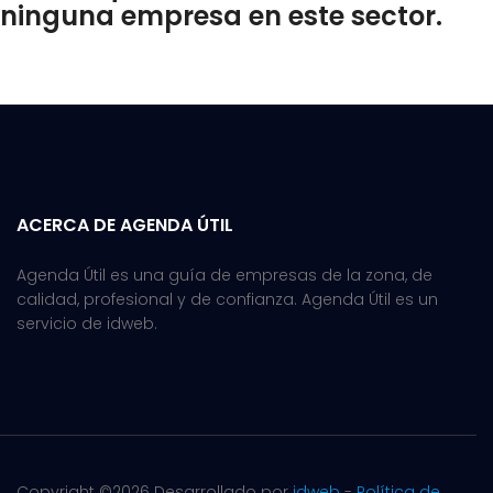
ninguna empresa en este sector.
ACERCA DE AGENDA ÚTIL
Agenda Útil es una guía de empresas de la zona, de
calidad, profesional y de confianza. Agenda Útil es un
servicio de idweb.
Copyright ©
2026 Desarrollado por
idweb
-
Política de